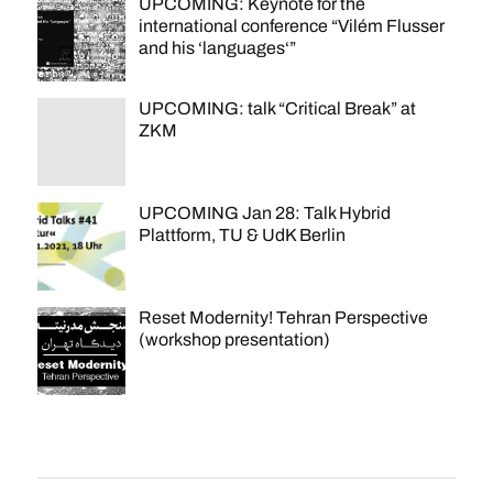
UPCOMING: Keynote for the
international conference “Vilém Flusser
and his ‘languages‘”
UPCOMING: talk “Critical Break” at
ZKM
UPCOMING Jan 28: Talk Hybrid
Plattform, TU & UdK Berlin
Reset Modernity! Tehran Perspective
(workshop presentation)